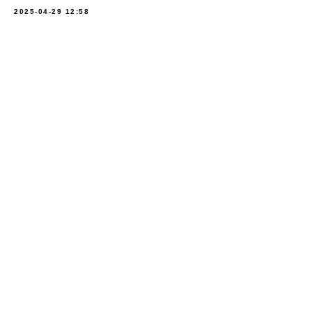
2025-04-29 12:58
КОНТАКТЫ
Телефон:
+7 (3412) 651-951
Эл. почта:
trade@nefteprom.pro
Адрес: 426006, Ижевск,
ул. Новоажимова, 3
НАВИГАЦИЯ